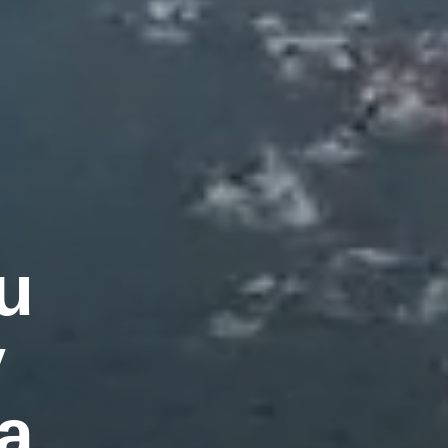
u
y
a