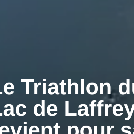
Le Triathlon d
Lac de Laffre
revient pour s